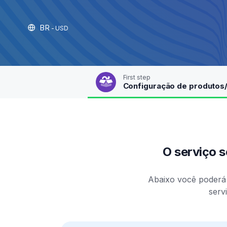
BR
- USD
First step
Configuração de produtos
O serviço s
Abaixo você poderá 
serv