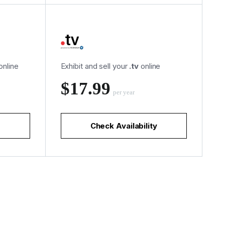
online
Exhibit and sell your
.tv
online
‪$17.99
per year
Check Availability