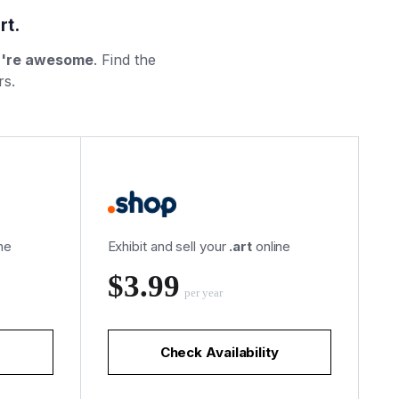
rt.
u're awesome
. Find the
rs.
ne
Exhibit and sell your
.art
online
‪$3.99
per year
Check Availability