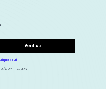
e.
Verifica
Clique aqui
iz, .in, .net, .org