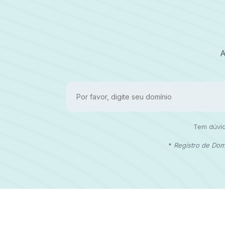
A
Tem dúvid
*
Registro de Domí