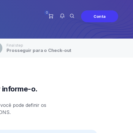
0
Conta
Final step
Prosseguir para o Check-out
Você não tem notificações
neste momento.
r informe-o.
você pode definir os
 DNS.