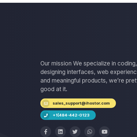
Our mission We specialize in coding,
designing interfaces, web experien
and meaningful products, we’re pret
good at it.
sales_support@ihostor.com
+1(484-442-0123