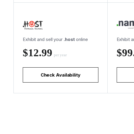
Exhibit and sell your
.host
online
Exhibit 
‪$12.99
‪$99
per year
Check Availability