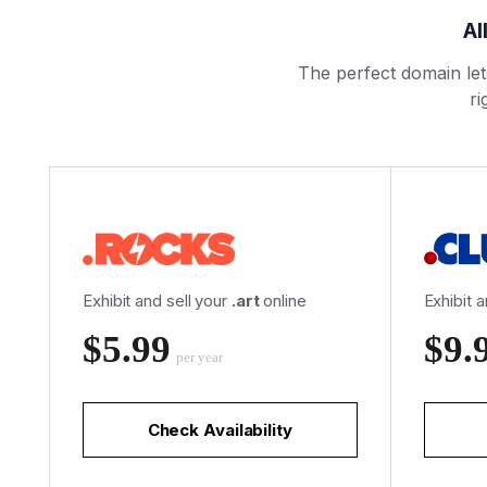
Al
The perfect domain le
ri
Exhibit and sell your
.art
online
Exhibit 
‪$5.99
‪$9.
per year
Check Availability