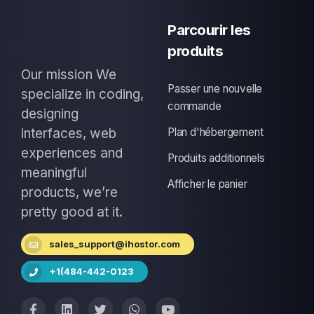
Parcourir les
produits
Our mission We
Passer une nouvelle
specialize in coding,
commande
designing
interfaces, web
Plan d'hébergement
experiences and
Produits additionnels
meaningful
Afficher le panier
products, we’re
pretty good at it.
sales_support@ihostor.com
+1(484-442-0123