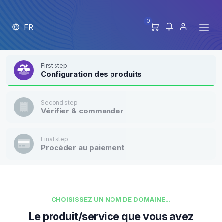
0
FR
First step
Configuration des produits
Second step
Vérifier & commander
Final step
Procéder au paiement
CHOISISSEZ UN NOM DE DOMAINE...
Le produit/service que vous avez