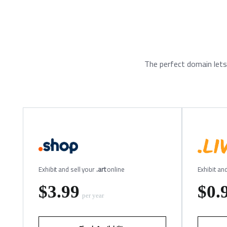
The perfect domain lets
Exhibit and sell your
.art
online
Exhibit an
‪$3.99
‪$0.
per year