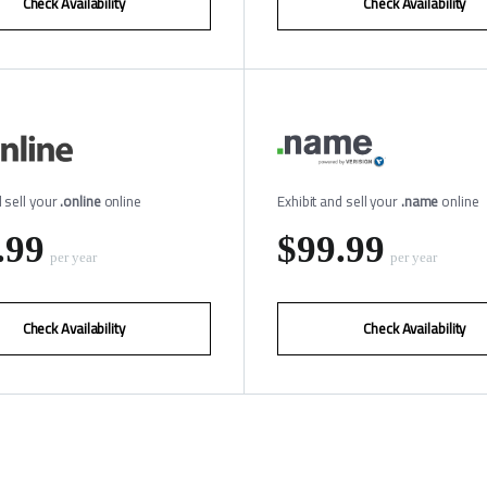
Check Availability
Check Availability
d sell your
.online
online
Exhibit and sell your
.name
online
.99
‪$99.99
per year
per year
Check Availability
Check Availability