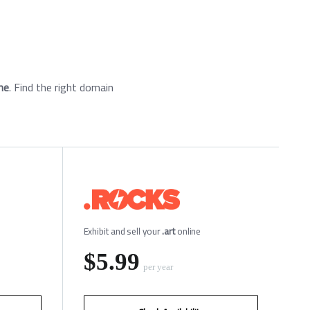
me
. Find the right domain
Exhibit and sell your
.art
online
‪$5.99
per year