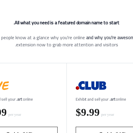
All what you need is a featured domain name to start.
 people know at a glance why you're online
and why you're aweso
extension now to grab more attention and visitors.
d sell your
.art
online
Exhibit and sell your
.art
online
99
‪$9.99
per year
per year