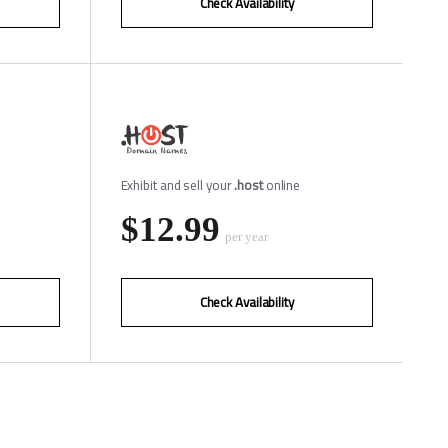
Check Availability
Exhibit and sell your
.host
online
‪$12.99
per year
Check Availability