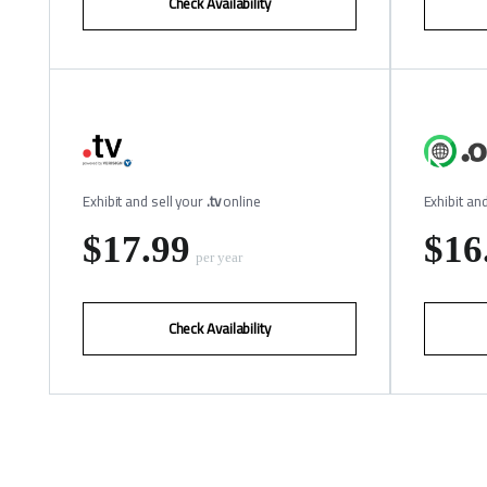
Check Availability
Exhibit and sell your
.tv
online
Exhibit an
‪$17.99
‪$16
per year
Check Availability