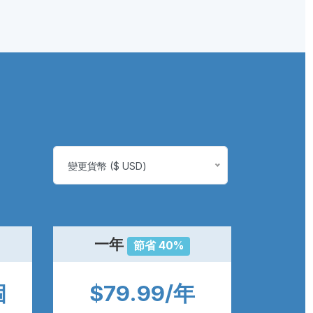
變更貨幣 ($ USD)
一年
節省 40%
個
$79.99/年