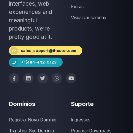
interfaces, web
Extras
experiences and
Visualizar carrinho
meaningful
products, we’re
pretty good at it.
sales_support@ihostor.com
+1(484-442-0123
Domínios
Suporte
Registrar Novo Domínio
Ingressos
Transferir Seu Domínio
Procurar Downloads